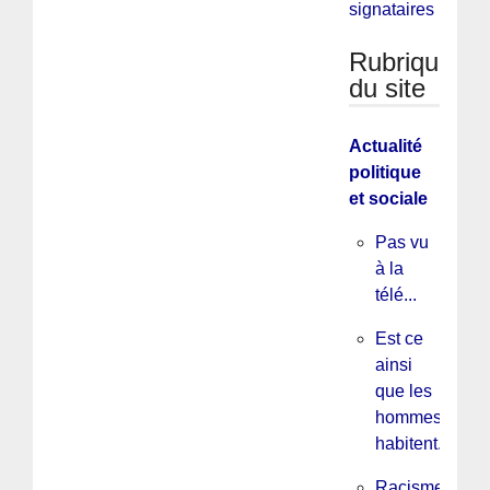
signataires
Rubriques
du site
Actualité
politique
et sociale
Pas vu
à la
télé...
Est ce
ainsi
que les
hommes
habitent...
Racisme