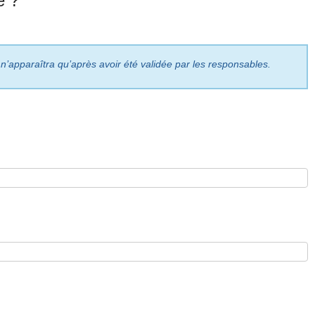
e ?
 n’apparaîtra qu’après avoir été validée par les responsables.