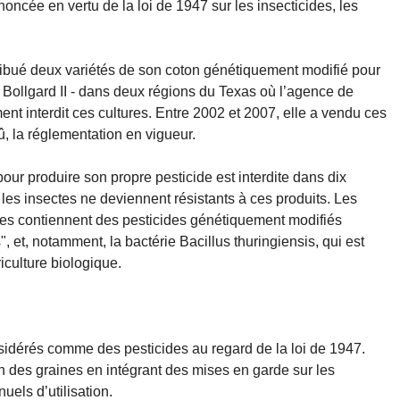
noncée en vertu de la loi de 1947 sur les insecticides, les
stribué deux variétés de son coton génétiquement modifié pour
t Bollgard II - dans deux régions du Texas où l’agence de
nt interdit ces cultures. Entre 2002 et 2007, elle a vendu ces
û, la réglementation en vigueur.
our produire son propre pesticide est interdite dans dix
les insectes ne deviennent résistants à ces produits. Les
es contiennent des pesticides génétiquement modifiés
, et, notamment, la bactérie Bacillus thuringiensis, qui est
riculture biologique.
sidérés comme des pesticides au regard de la loi de 1947.
on des graines en intégrant des mises en garde sur les
nuels d’utilisation.