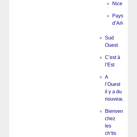
Nice
Pays
d’Arles
Sud
Ouest
C’est à
l’Est
A
l’Ouest
il y a du
nouveau
Bienvenue
chez
les
ch’tis