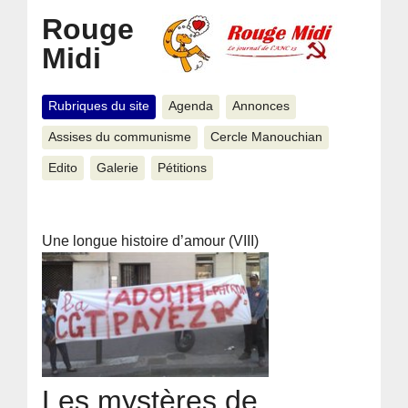
Rouge
Midi
Rubriques du site
Agenda
Annonces
Assises du communisme
Cercle Manouchian
Edito
Galerie
Pétitions
Une longue histoire d’amour (VIII)
Les mystères de