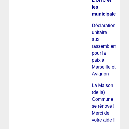
L’URC et
les
municipales
Déclaration
unitaire
aux
rassemblements
pour la
paix à
Marseille et
Avignon
La Maison
(de la)
Commune
se rénove !
Merci de
votre aide !!