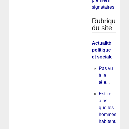
premiers
signataires
Rubriques
du site
Actualité
politique
et sociale
Pas vu
à la
télé...
Est ce
ainsi
que les
hommes
habitent...