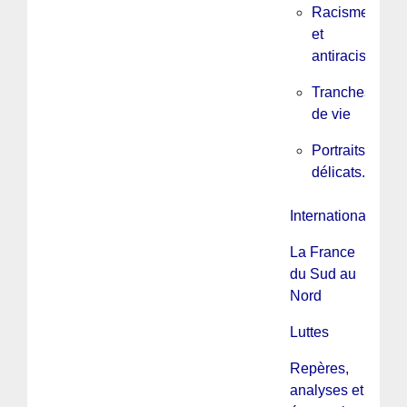
Racisme
et
antiracisme
Tranches
de vie
Portraits
délicats...
International
La France
du Sud au
Nord
Luttes
Repères,
analyses et